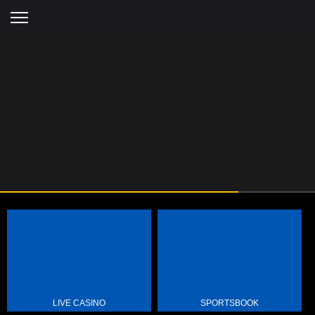
LIVE CASINO
SPORTSBOOK