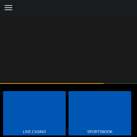
LIVE CASINO
SPORTSBOOK